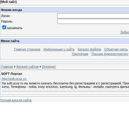
[
Мой сайт
]
Форма входа
Логин:
Пароль:
запомнить
Забыл
Меню сайта
Главная страница
Информация о сайте
Каталог файлов
Обратная связь
Партнёрам
Письмо Администратору
Главная
»
Каталог сайтов
»
Интернет
SOFT Портал
http://soft.ucoz.ru
На soft.ucoz.ru вы можете скачать бесплатно без регистрациии и с регистрацией: Прог
хиты, Телефоны - nokia, sony ericsson, samsung, lg, Фильмы - онлайн, cмотреть фил
Полная версия сайта